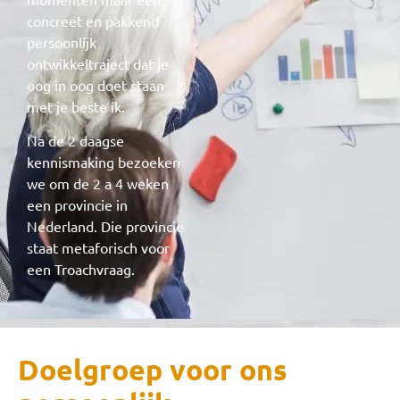
concreet en pakkend
persoonlijk
ontwikkeltraject dat je
oog in oog doet staan
met je beste ik.
Na de 2 daagse
kennismaking bezoeken
we om de 2 a 4 weken
een provincie in
Nederland. Die provincie
staat metaforisch voor
een Troachvraag.
Doelgroep voor ons