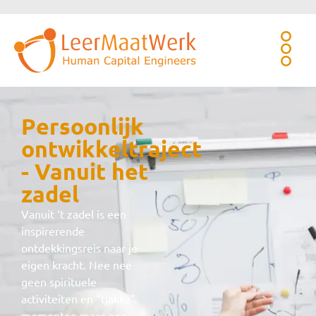
Persoonlijk
ontwikkeltraject
- Vanuit het
zadel
Vanuit ‘t zadel is een
inspirerende
ontdekkingsreis naar je
eigen kracht. Nee nee
geen spirituele
activiteiten en “tjakka”
momenten maar een